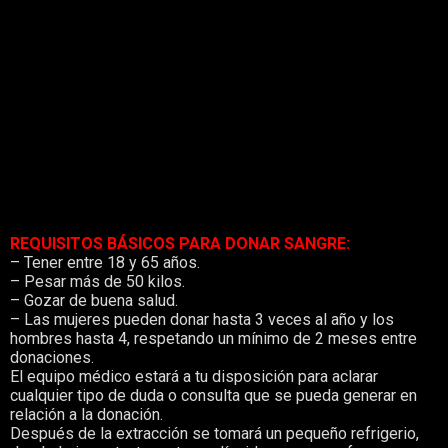
Esa sangre no se puede fabricar, exclusivamente se obtiene
de forma altruista a través de donaciones. En Aragón se
necesitan diariamente unas 200 bolsas de sangre.
El acto de la donación de sangre es sencillo, seguro e
indoloro, dura entre 10-15 minutos, no perjudica y hace
posible los tratamientos de pacientes con cáncer,
trasplantes de órganos, intervenciones quirúrgicas,
accidentes de tráfico y en muchas otras patologías. Con una
donación puedes salvar tres vidas.
Hoy la necesitan ellos, mañana, puedes necesitarla tú o uno
de los tuyos.
REQUISITOS BÁSICOS PARA DONAR SANGRE:
– Tener entre 18 y 65 años.
– Pesar más de 50 kilos.
– Gozar de buena salud.
– Las mujeres pueden donar hasta 3 veces al año y los
hombres hasta 4, respetando un mínimo de 2 meses entre
donaciones.
El equipo médico estará a tu disposición para aclarar
cualquier tipo de duda o consulta que se pueda generar en
relación a la donación.
Después de la extracción se tomará un pequeño refrigerio,