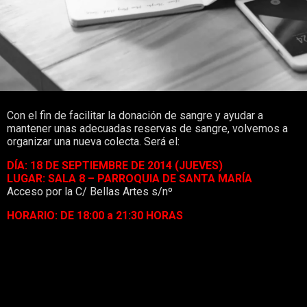
Con el fin de facilitar la donación de sangre y ayudar a
mantener unas adecuadas reservas de sangre, volvemos a
organizar una nueva colecta. Será el:
DÍA: 18 DE SEPTIEMBRE DE 2014 (JUEVES)
LUGAR: SALA 8 – PARROQUIA DE SANTA MARÍA
Acceso por la C/ Bellas Artes s/nº
HORARIO: DE 18:00 a 21:30 HORAS
Como sabéis, cada día multitud de personas necesitan una
transfusión de sangre para superar una enfermedad o
intervención quirúrgica, casi seguro que conoces a alguien
que ha necesitado sangre. También has podido recibir algún
componente sanguíneo a través de vacunas o algún
medicamento y, seguramente, a lo largo de nuestra vida
necesitaremos alguna transfusión.