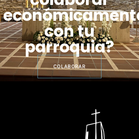
económicament
con tu
parroquia?
COLABORAR