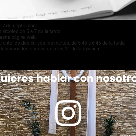
l 17 de septiembre
iércoles de 5 a 7 de la tarde.
uestra página web.
ante los dos cursos los martes, de 5’45 a 6’45 de la tarde.
elebramos los domingos a las 11 de la mañana.
uieres hablar con nosotr