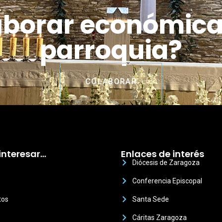
aborar económic
parroquia?
COLABORAR
interesar…
Enlaces de interés
Diócesis de Zaragoza
Conferencia Episcopal
tos
Santa Sede
Cáritas Zaragoza