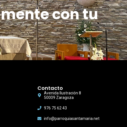
amente con tu
Contacto
Avenida Ilustración 8
50009 Zaragoza
976 75 62 43
info@parroquiasantamaria.net