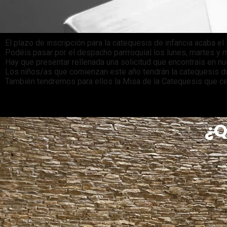
El plazo de inscripción para la catequesis de infancia acaba e
Podéis pasar por el despacho parrroquial los lunes, martes y m
Hay que presentar rellenada una solicitud que encontrais en n
Los niños/as que comienzan este año tendrán la catequesis dur
También tendremos para ellos la Misa de la Catequesis que c
¿Q