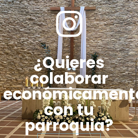
¿Quieres
colaborar
económicament
con tu
parroquia?