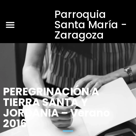
Parroquia
Santa María -
Zaragoza
PEREGRINACIÓN A
TIERRA SANTA Y
JORDANIA – Verano
2016