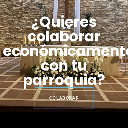
¿Quieres
colaborar
económicament
con tu
parroquia?
COLABORAR