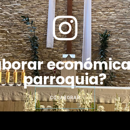
aborar económic
parroquia?
COLABORAR