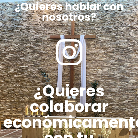
¿Quieres hablar con
nosotros?
¿Quieres
colaborar
económicament