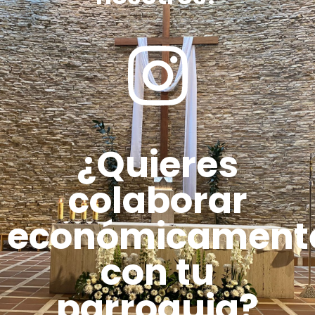
¿Quieres
colaborar
económicament
con tu
parroquia?