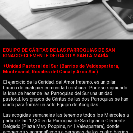
EQUIPO DE CÁRITAS DE LAS PARROQUIAS DE SAN
IGNACIO-CLEMENTE DELGADO Y SANTA MARÍA.
+Unidad Pastoral del Sur (Barrios de Valdespartera,
Montecanal, Rosales del Canal y Arco Sur).
El ejercicio de la Caridad, del Amor fraterno, es un pilar
básico de cualquier comunidad cristiana. Por eso siguiendo
la idea de hacer de las Parroquias del Sur una unidad
pastoral, los grupos de Cáritas de las dos Parroquias se han
unido para formar un solo Equipo de Acogidas.
Las acogidas semanales las tenemos todos los Miércoles a
partir de las 17,30 en la Parroquia de San Ignacio Clemente
Delgado (Plaza Mary Poppins, nº 1,Valespartera), donde
acogemos y acompañamos a personas de los cuatro barrios