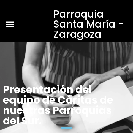
Parroquia
Santa María -
Zaragoza
Presentación del
equipo de Cáritas de
nuestras Parroquias
del Sur.