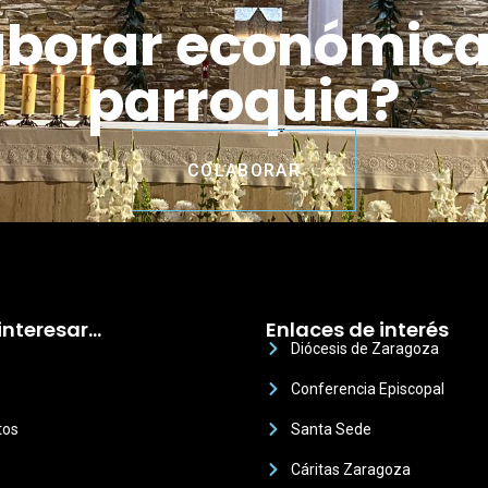
aborar económic
parroquia?
COLABORAR
interesar…
Enlaces de interés
Diócesis de Zaragoza
Conferencia Episcopal
tos
Santa Sede
Cáritas Zaragoza