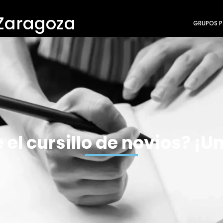
 Zaragoza
GRUPOS P
el cursillo de novios? ¡