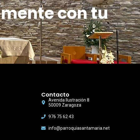
amente con tu
Contacto
Avenida Ilustración 8
50009 Zaragoza
976 75 62 43
info@parroquiasantamaria.net