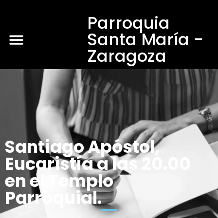
Parroquia
Santa María -
Zaragoza
Santiago Apóstol,
Eucaristía a las 20.00
en el Templo
Parroquial.