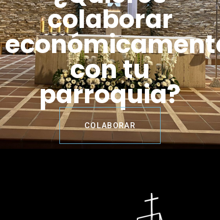
colaborar
económicament
con tu
parroquia?
COLABORAR