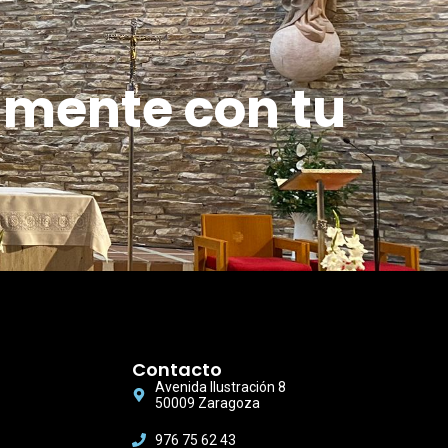
amente con tu
Contacto
Avenida Ilustración 8
50009 Zaragoza
976 75 62 43