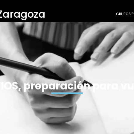
 Zaragoza
GRUPOS P
IOS, preparación para vu