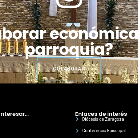
aborar económic
parroquia?
COLABORAR
interesar…
Enlaces de interés
Diócesis de Zaragoza
Conferencia Episcopal