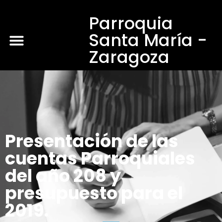
Parroquia
Santa María -
Zaragoza
Presentación de las
cuentas Parroquiales
del año 208 y
presupuesto para el
2019.