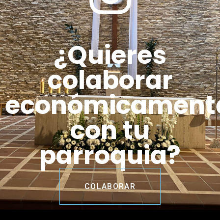
¿Quieres
colaborar
económicament
con tu
parroquia?
COLABORAR