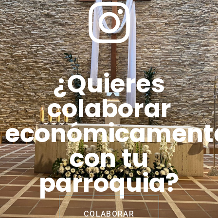
¿Quieres
colaborar
económicament
con tu
parroquia?
COLABORAR