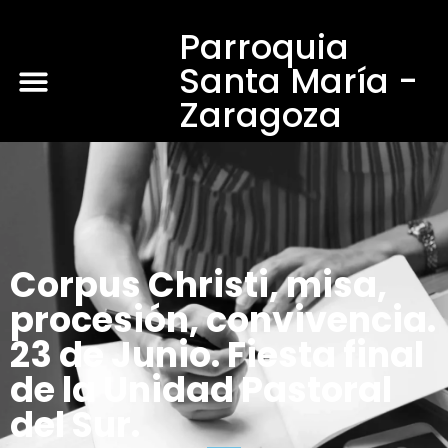
Parroquia
Santa María -
Zaragoza
Corpus Christi, misa,
procesión, convivencia.
23 de Junio. Fiesta final
de la Unidad Pastoral
del Sur.