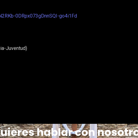
U3N2RKb-0DRpx073gDnnSQI-go4i1Fd
cia-Juventud)
uieres hablar con nosotr