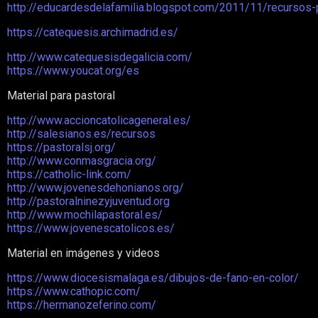
http://educardesdelafamilia.blogspot.com/2011/11/recursos-p
https://catequesis.archimadrid.es/
http://www.catequesisdegalicia.com/
https://www.youcat.org/es
Material para pastoral
http://www.accioncatolicageneral.es/
http://salesianos.es/recursos
https://pastoralsj.org/
http://www.conmasgracia.org/
https://catholic-link.com/
http://www.jovenesdehonianos.org/
http://pastoralninezyjuventud.org
http://www.mochilapastoral.es/
https://www.jovenescatolicos.es/
Material en imágenes y videos
https://www.diocesismalaga.es/dibujos-de-fano-en-color/
https://www.cathopic.com/
https://hermanozeferino.com/