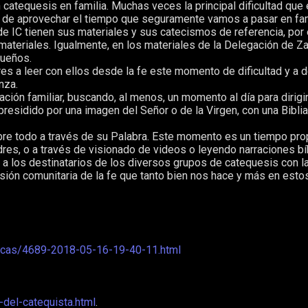
tequesis en familia. Muchas veces la principal dificultad que en
s de aprovechar el tiempo que seguramente vamos a pasar en fam
e IC tienen sus materiales y sus catecismos de referencia, por
materiales. Igualmente, en los materiales de la Delegación de Z
queños.
s a leer con ellos desde la fe este momento de dificultad y a de
nza.
ón familiar, buscando, al menos, un momento al día para dirigir 
presidido por una imagen del Señor o de la Virgen, con una Biblia
bre todo a través de su Palabra. Este momento es un tiempo prop
adres, o a través de visionado de videos o leyendo narraciones b
a los destinatarios de los diversos grupos de catequesis con la 
sión comunitaria de la fe que tanto bien nos hace y más en est
micas/4689-2018-05-16-19-40-11.html
-del-catequista.html
.