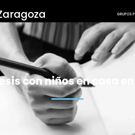
 Zaragoza
GRUPOS P
esis con niños en casa en