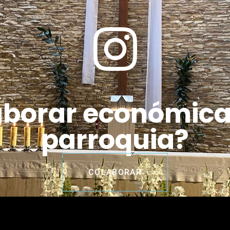
aborar económic
parroquia?
COLABORAR