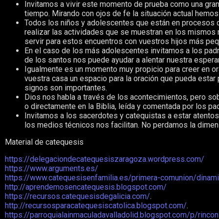
Invitamos a vivir este momento de prueba como una gran ca
tiempo. Mirando con ojos de fe la situación actual hemo
Todos los niños y adolescentes que están en procesos d
realizar las actividades que se muestran en los mismos 
servir para estos encuentros con vuestros hijos más pe
En el caso de los más adolescentes invitamos a los padre
de los santos nos puede ayudar a alentar nuestra espera
Igualmente es un momento muy propicio para creer en oraci
vuestra casa un espacio para la oración que pueda estar 
signos son importantes.
Dios nos habla a través de los acontecimientos, pero so
o directamente en la Biblia, leída y comentada por los p
Invitamos a los sacerdotes y catequistas a estar atentos 
los medios técnicos nos facilitan. No perdamos la dimen
Material de catequesis
https://delegaciondecatequesiszaragoza.wordpress.com/
https://www.arguments.es/
https://www.catequesisenfamilia.es/primera-comunion/dina
http://aprendemosencatequesis.blogspot.com/
https://recursos.catequesisdegalicia.com/
.
http://recursosparacatequesiscatolica.blogspot.com/
.
https://parroquialainmaculadavalladolid.blogspot.com/p/rincon