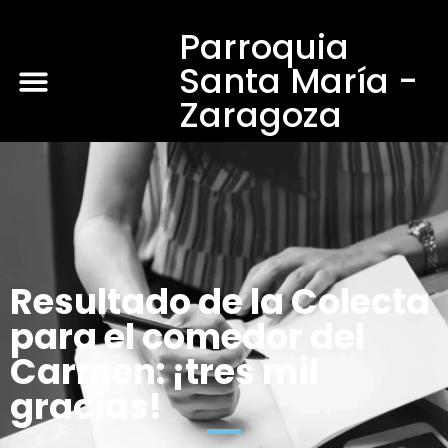
Parroquia
Santa María -
Zaragoza
Resultado de la Colecta
para el comedor del
Carmen: ¡tres mil
gracias!