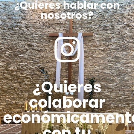
¿Quieres hablar con
nosotros?
¿Quieres
colaborar
económicament
con tu