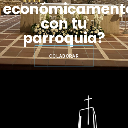
económicament
con tu
parroquia?
COLABORAR