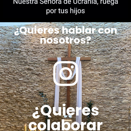
¿Quieres hablar con
nosotros?
¿Quieres
colaborar