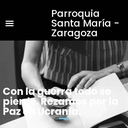
Parroquia
Santa María -
Zaragoza
Con la guerra todo se
pierde. Rezamos por la
Paz en Ucrania.