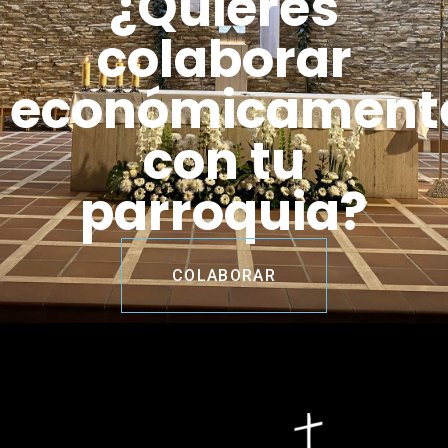
¿Quieres
colaborar
económicament
con tu
parroquia?
COLABORAR