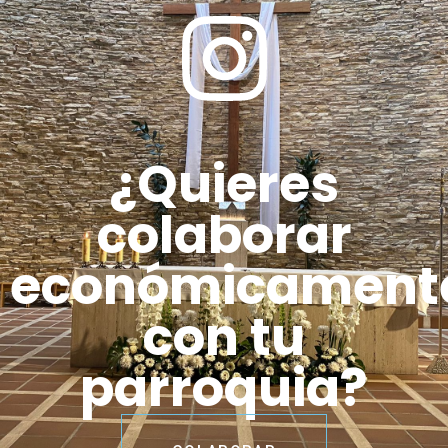
¿Quieres
colaborar
económicament
con tu
parroquia?