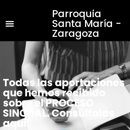
Parroquia
Santa María -
Zaragoza
Todas las aportaciones
que hemos recibido
sobre el PROCESO
SINODAL. Consúltalas
aquí.