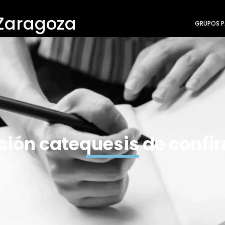
 Zaragoza
GRUPOS P
pción catequesis de confi