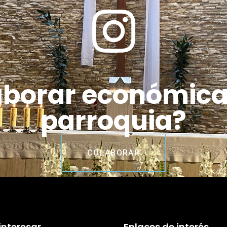
aborar económic
parroquia?
COLABORAR
interesar…
Enlaces de interés