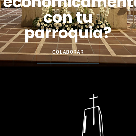
económicament
con tu
parroquia?
COLABORAR