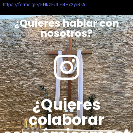
https://forms.gle/EHkzEULH4Px2yiRTA
¿Quieres hablar con
nosotros?
¿Quieres
colaborar