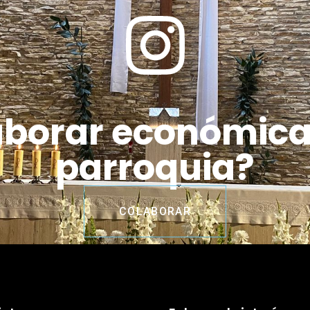
aborar económic
parroquia?
COLABORAR