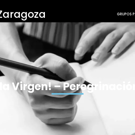
 Zaragoza
GRUPOS P
 la Virgen! – Peregrinación