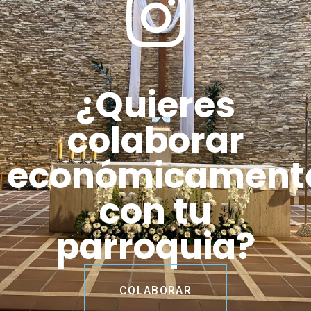
¿Quieres
colaborar
económicament
con tu
parroquia?
COLABORAR