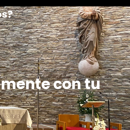
os?
amente con tu