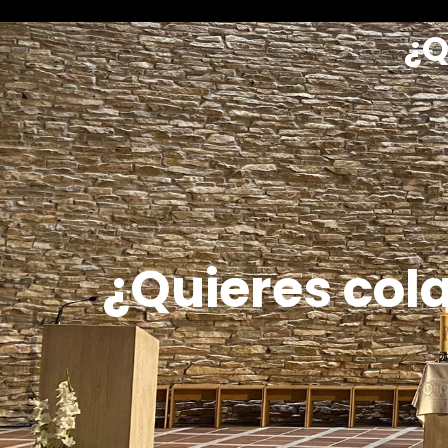
¿Q
¿Quieres col