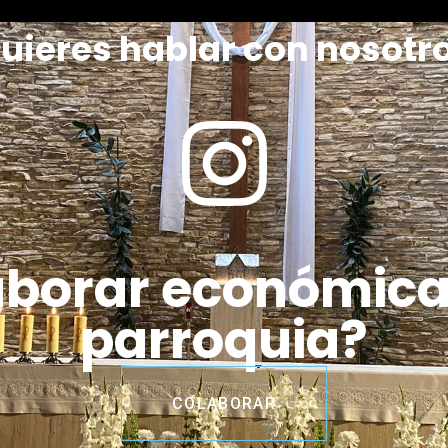
uieres hablar con nosotr
aborar económic
parroquia?
COLABORAR