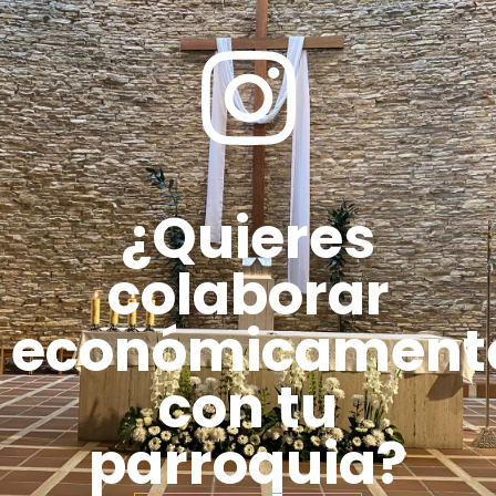
¿Quieres
colaborar
económicament
con tu
parroquia?