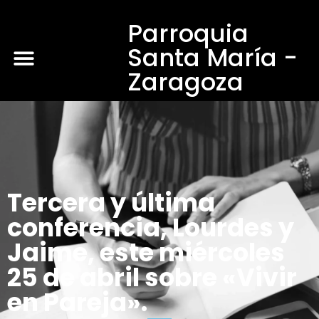
Parroquia
Santa María -
Zaragoza
Tercera y última
conferencia, Lourdes y
Jaime, este miércoles
25 de abril sobre «Vivir
en Pareja».