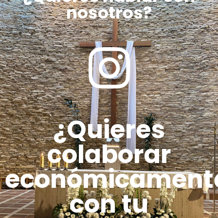
nosotros?
¿Quieres
colaborar
económicament
con tu