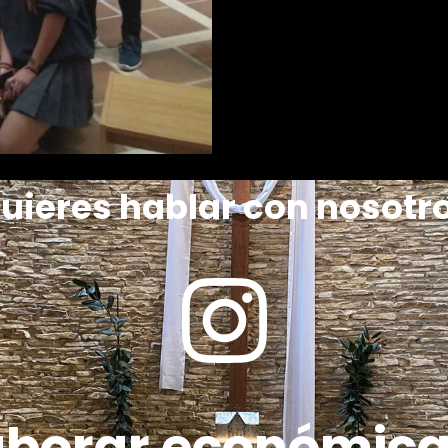
uieres hablar con nosotr
aborar económic