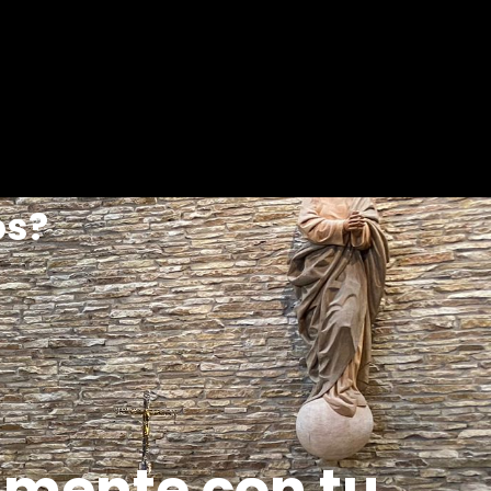
os?
amente con tu