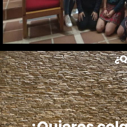
¿Q
¿Quieres col