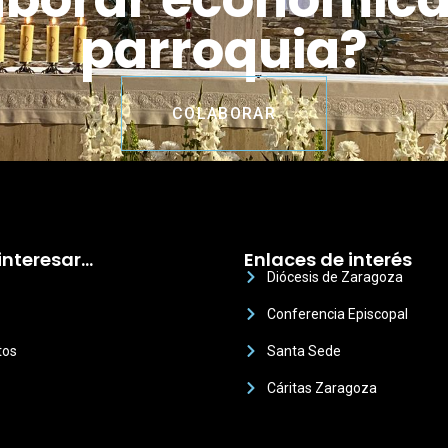
parroquia?
COLABORAR
interesar…
Enlaces de interés
Diócesis de Zaragoza
Conferencia Episcopal
tos
Santa Sede
Cáritas Zaragoza