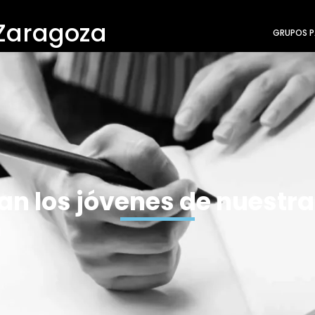
 Zaragoza
GRUPOS P
an los jóvenes de nuestra