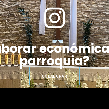
aborar económic
parroquia?
COLABORAR