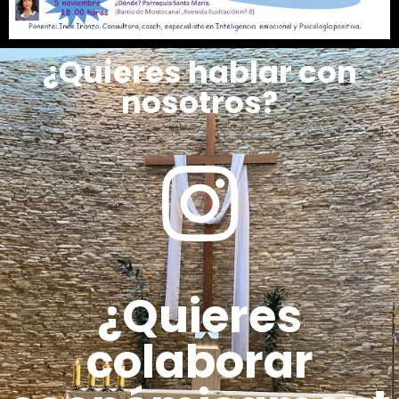
¿Quieres hablar con
nosotros?
¿Quieres
colaborar