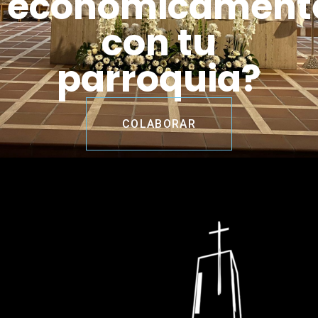
económicament
con tu
parroquia?
COLABORAR