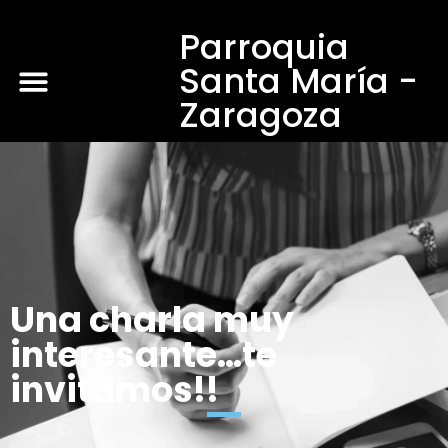
Parroquia
Santa María -
Zaragoza
Una charla muy
interesante…te
invitamos!!