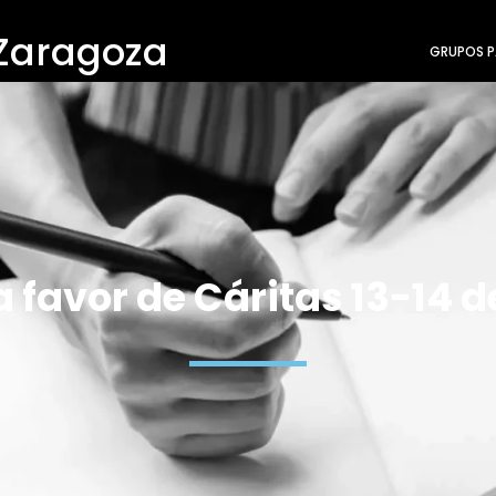
 Zaragoza
GRUPOS P
a favor de Cáritas 13-14 