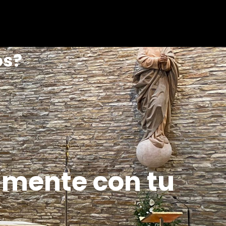
os?
amente con tu