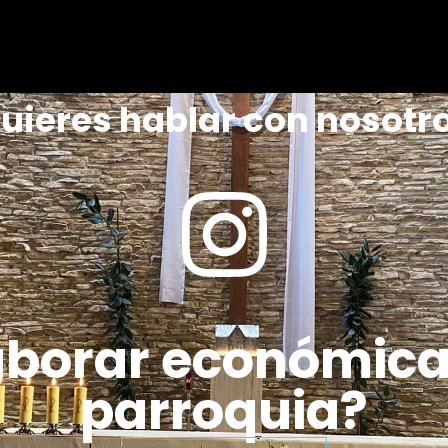
uieres hablar con nosotr
aborar económic
parroquia?