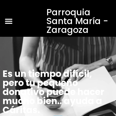
Parroquia
Santa María -
Zaragoza
Es un tiempo difícil,
pero tu pequeño
donativo puede hacer
mucho bien.. ayuda a
Cáritas.