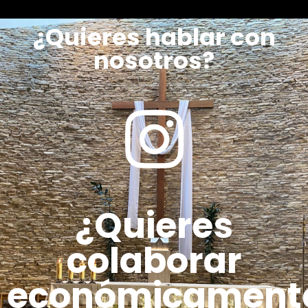
¿Quieres hablar con
nosotros?
¿Quieres
colaborar
económicament