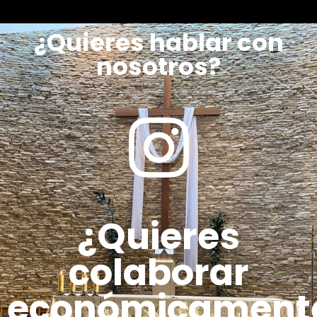
¿Quieres hablar con
nosotros?
¿Quieres
colaborar
económicament