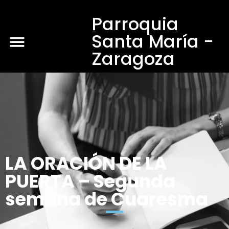
Parroquia
Santa María -
Zaragoza
LA ORACIÓN DE LA
PUERTA – Segunda
semana de Cuaresma