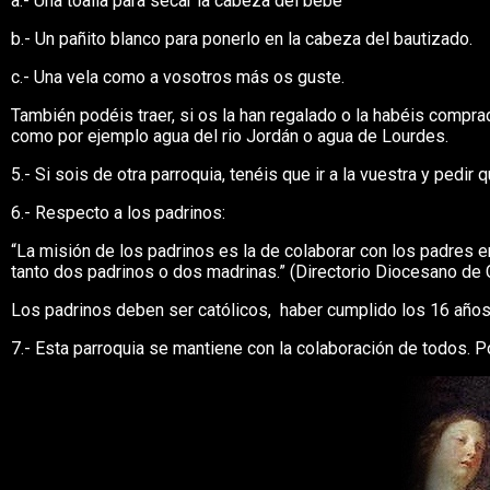
a.- Una toalla para secar la cabeza del bebé
b.- Un pañito blanco para ponerlo en la cabeza del bautizado.
c.- Una vela como a vosotros más os guste.
También podéis traer, si os la han regalado o la habéis compra
como por ejemplo agua del rio Jordán o agua de Lourdes.
5.- Si sois de otra parroquia, tenéis que ir a la vuestra y pedir
6.- Respecto a los padrinos:
“La misión de los padrinos es la de colaborar con los padres 
tanto dos padrinos o dos madrinas.” (Directorio Diocesano de
Los padrinos deben ser católicos, haber cumplido los 16 años,
7.- Esta parroquia se mantiene con la colaboración de todos. Po