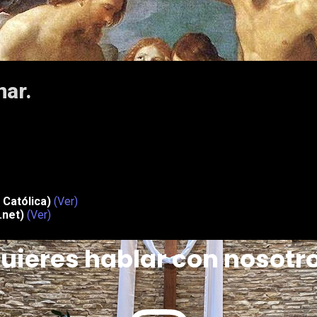
nar.
 Católica)
(Ver)
.net)
(Ver)
uieres hablar con nosotr