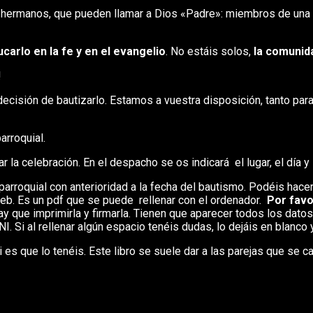
y hermanos, que pueden llamar a Dios «Padre»: miembros de una
arlo en la fe y en el evangelio
. No estáis solos,
la comunid
!
decisión de bautizarlo. Estamos a vuestra disposición, tanto pa
arroquial.
la celebración. En el despacho se os indicará el lugar, el día y l
arroquial con anterioridad a la fecha del bautismo. Podéis hacerl
 web. Es un pdf que se puede rellenar con el ordenador.
Por favor
 hay que imprimirla y firmarla. Tienen que aparecer todos los dat
NI. Si al rellenar algún espacio tenéis dudas, lo dejáis en blanc
si es que lo tenéis. Este libro se suele dar a las parejas que se 