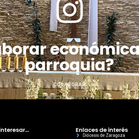
aborar económic
parroquia?
COLABORAR
interesar…
Enlaces de interés
Diócesis de Zaragoza