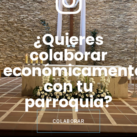
¿Quieres
colaborar
económicament
con tu
parroquia?
COLABORAR