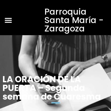
Parroquia
Santa María -
Zaragoza
LA ORACIÓN DE LA
PUERTA – Segunda
semana de Cuaresma