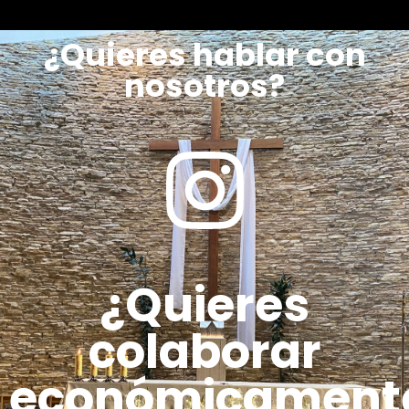
¿Quieres hablar con
nosotros?
¿Quieres
colaborar
económicament