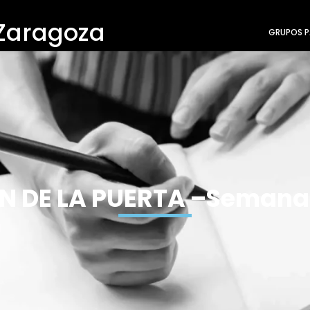
 Zaragoza
GRUPOS P
N DE LA PUERTA –Semana