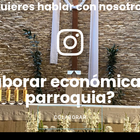
uieres hablar con nosotr
aborar económic
parroquia?
COLABORAR