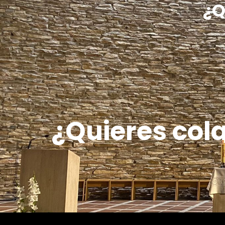
¿Q
¿Quieres col