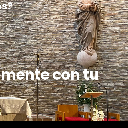
os?
amente con tu