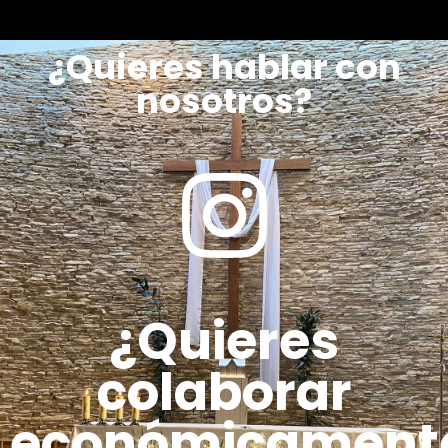
¿Quieres hablar con
nosotros?
¿Quieres
colaborar
económicament