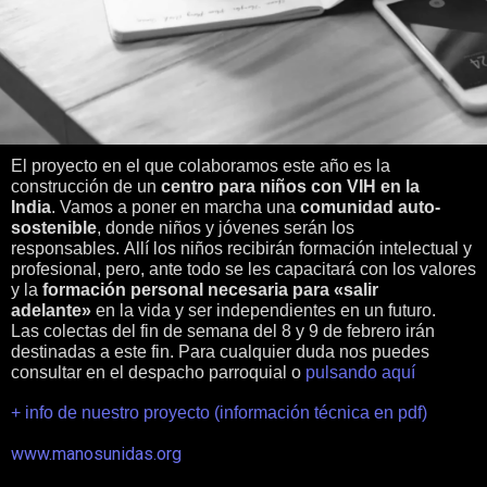
El proyecto en el que colaboramos este año es la
construcción de un
centro para niños con VIH en la
India
. Vamos a poner en marcha una
comunidad auto-
sostenible
, donde niños y jóvenes serán los
responsables. Allí los niños recibirán formación intelectual y
profesional, pero, ante todo se les capacitará con los valores
y la
formación personal necesaria para «salir
adelante»
en la vida y ser independientes en un futuro.
Las colectas del fin de semana del 8 y 9 de febrero irán
destinadas a este fin. Para cualquier duda nos puedes
consultar en el despacho parroquial o
pulsando aquí
+ info de nuestro proyecto (información técnica en pdf)
www.manosunidas.org