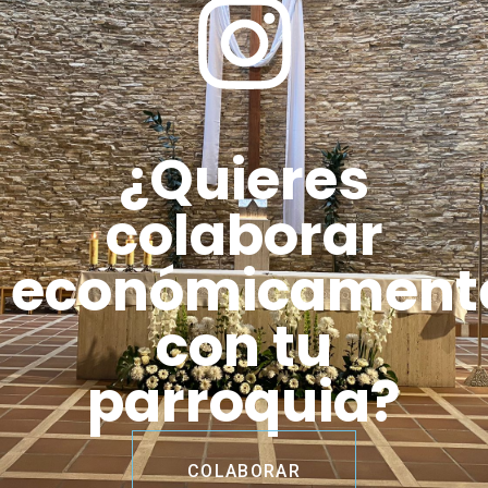
¿Quieres
colaborar
económicament
con tu
parroquia?
COLABORAR