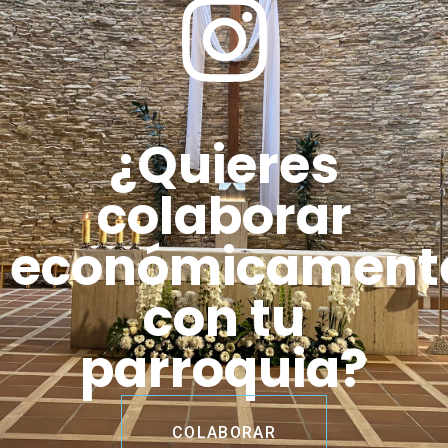
¿Quieres
colaborar
económicament
con tu
parroquia?
COLABORAR