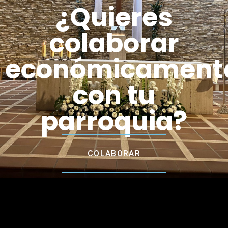
¿Quieres
colaborar
económicament
con tu
parroquia?
COLABORAR