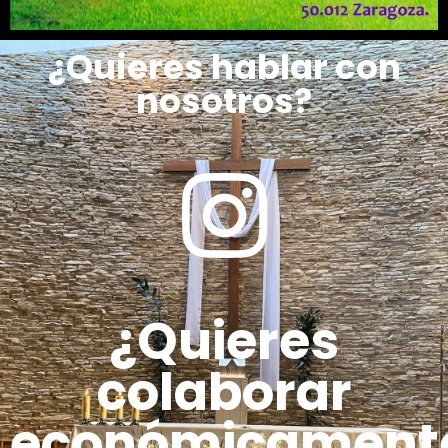
¿Quieres hablar con
nosotros?
¿Quieres
colaborar
económicament