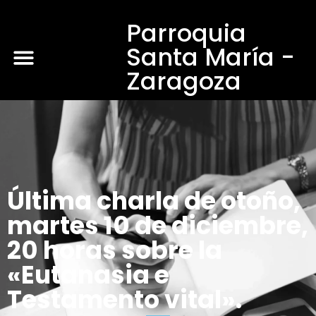
Parroquia
Santa María -
Zaragoza
Última charla de otoño,
martes 10 de diciembre,
20 horas sobre la
«Eutanasia e
Testamento vital».