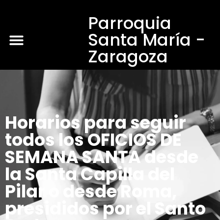
Parroquia
Santa María -
Zaragoza
Horarios para seguir
todos los OFICIOS DE
SEMANA SANTA desde
la Santa Capilla del
Pilar o desde Roma,
presididos por el Santo