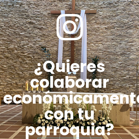
¿Quieres
colaborar
económicament
con tu
parroquia?