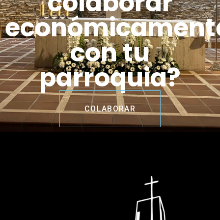
colaborar
económicament
con tu
parroquia?
COLABORAR