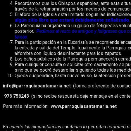
Recordamos que los Obispos españoles, ante esta situaci
través de la retransmisión por los medios de comunicaci
El aforo de la Iglesia está limitado según las indicacione
algún sitio libre que estará debidamente señalizado
La Parroquia ha organizado un grupo de feligreses volunt
posterior.
Pedimos al resto de amigos y feligreses que col
tareas.
Para la participación en la Eucaristía se recomienda enc
la entrada y salida del Templo. Igualmente la Parroquia, 
alfombra con líquido desinfectante para los zapatos.
Los baños públicos de la Parroquia permanecerán cerrado
Para cualquier consulta o solicitar otro sacramento se pu
sino que se podrá desarrollar siguiendo todas las medid
Queda suspendida, hasta nuevo aviso, la atención presen
info@parroquiasantamaria.net
(forma preferente de contac
976 756243
(si no recibe respuesta deje mensaje en el conte
Para más información:
www.parroquiasantamaria.net
En cuanto las circunstancias sanitarias lo permitan retomaremo