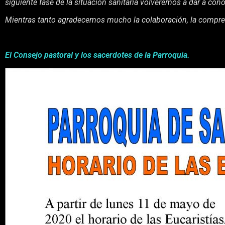
siguiente fase de la situación sanitaria volveremos a dar a con
Mientras tanto agradecemos mucho la colaboración, la compren
El Consejo pastoral y los sacerdotes de la Parroquia.