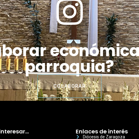
aborar económic
parroquia?
COLABORAR
interesar…
Enlaces de interés
Diócesis de Zaragoza