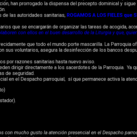
ón, han prorrogado la dispensa del precepto dominical y sigue 
ón.
s de las autoridades sanitarias,
ROGAMOS A LOS FIELES que SOL
.
En esta primera fase está limitado a un tercio de la capacidad 
arios que se encargarán de organizar las tareas de acogida, acom
aboren con ellos en el buen desarrollo de la Liturgia y que, quie
arecidamente que todo el mundo porte mascarilla. La Parroquia of
con sus voluntarios, asegura la desinfección de los bancos despu
s por razones sanitarias hasta nuevo aviso.
eden dirigir directamente a los sacerdotes de la Parroquia. Ya q
as de seguridad.
cial en el Despacho parroquial, sí que permanece activa la aten
to)
stador).
s con mucho gusto la atención presencial en el Despacho parroqu