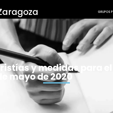
 Zaragoza
GRUPOS P
stías y medidas para el r
1 de mayo de 2020