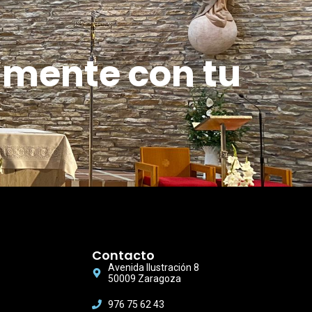
amente con tu
Contacto
Avenida Ilustración 8
50009 Zaragoza
976 75 62 43