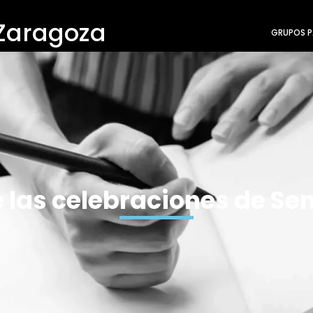
 Zaragoza
GRUPOS P
e las celebraciones de S