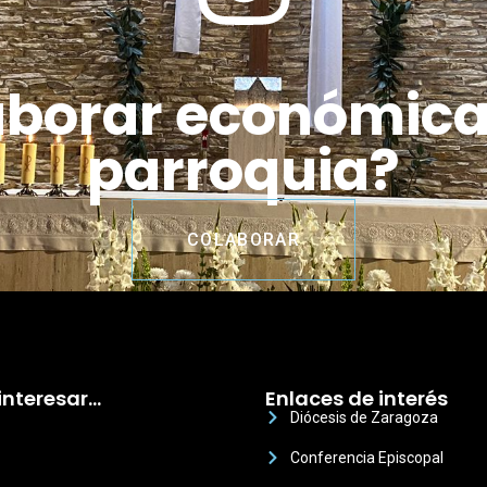
aborar económic
parroquia?
COLABORAR
interesar…
Enlaces de interés
Diócesis de Zaragoza
Conferencia Episcopal