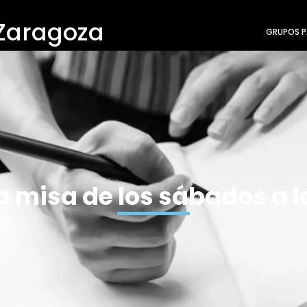
 Zaragoza
GRUPOS P
 misa de los sábados a l