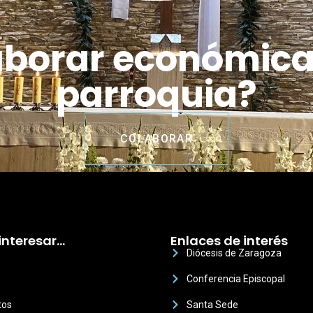
aborar económic
parroquia?
COLABORAR
interesar…
Enlaces de interés
Diócesis de Zaragoza
Conferencia Episcopal
tos
Santa Sede