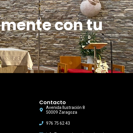
amente con tu
Contacto
Avenida Ilustración 8
50009 Zaragoza
976 75 62 43