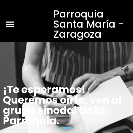
Parroquia
Santa María -
Zaragoza
¡Te esperamos!
Queremos oírte, ven al
grupo sinodal de la
Parroquia.