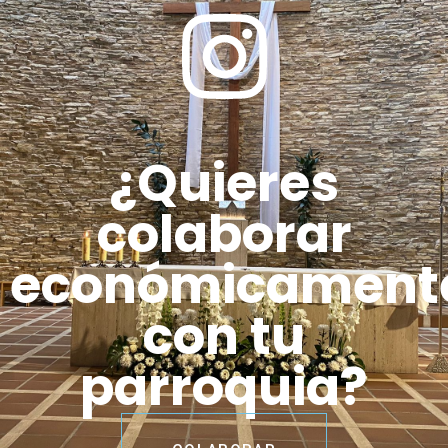
¿Quieres
colaborar
económicament
con tu
parroquia?