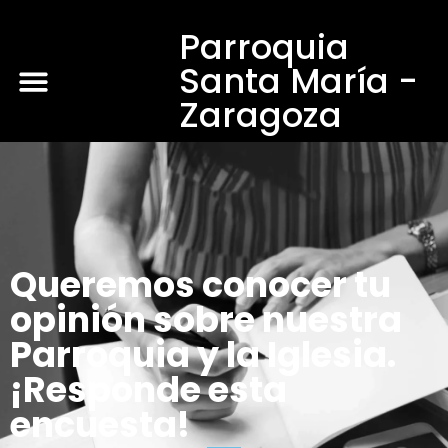
Parroquia
Santa María -
Zaragoza
Queremos conocer tu
opinión sobre nuestra
Parroquia y la Iglesia.
¡Responde esta
encuesta!