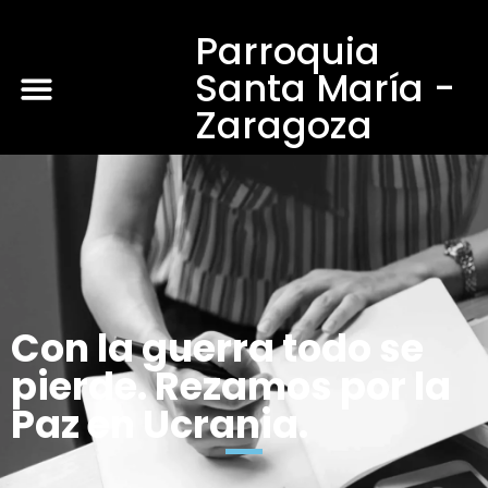
Parroquia
Santa María -
Zaragoza
Con la guerra todo se
pierde. Rezamos por la
Paz en Ucrania.