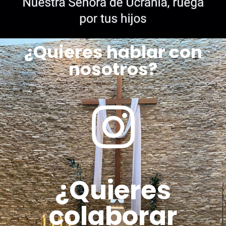
¿Quieres hablar con
nosotros?
¿Quieres
colaborar