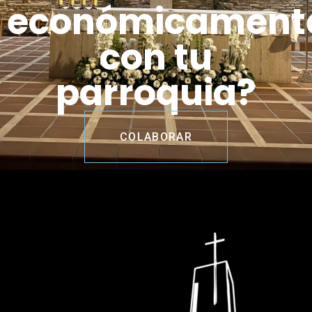
económicament
con tu
parroquia?
COLABORAR