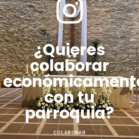
¿Quieres
colaborar
económicament
con tu
parroquia?
COLABORAR