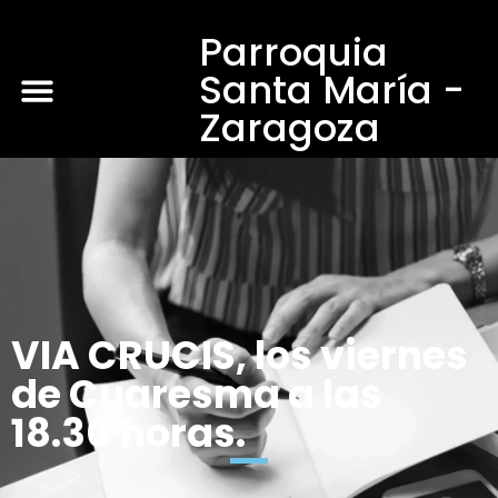
Parroquia
Santa María -
Zaragoza
VIA CRUCIS, los viernes
de Cuaresma a las
18.30 horas.