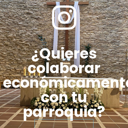
¿Quieres
colaborar
económicament
con tu
parroquia?